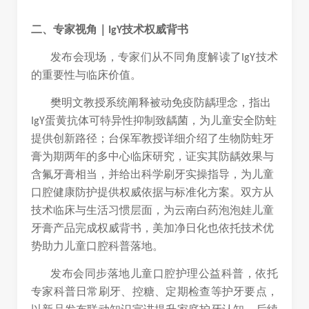
二、专家视角｜
技术权威背书
IgY
发布会现场，专家们从不同角度解读了
技术
IgY
的重要性与临床价值。
樊明文教授系统阐释被动免疫防龋理念，指出
蛋黄抗体可特异性抑制致龋菌，为儿童安全防蛀
IgY
提供创新路径；台保军教授详细介绍了生物防蛀牙
膏为期两年的多中心临床研究，证实其防龋效果与
含氟牙膏相当，并给出科学刷牙实操指导，为儿童
口腔健康防护提供权威依据与标准化方案。双方从
技术临床与生活习惯层面，为云南白药泡泡娃儿童
牙膏产品完成权威背书，美加净日化也依托技术优
势助力儿童口腔科普落地。
发布会同步落地儿童口腔护理公益科普，依托
专家科普日常刷牙、控糖、定期检查等护牙要点，