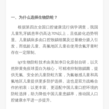
一、为什么选择生物防蛀？
根据第四次全国口腔健康流行病学调查，我国
儿童乳牙龋患率仍高达
以上，且低龄化趋势明
70%
显。儿童龋病多由口腔致龋细菌及过量糖分摄入引
发，而低龄儿童、高氟地区儿童在使用含氟牙膏时
存在一定限制。
生物防蛀技术由美加净日化原创自研，以天
IgY
然卵黄免疫球蛋白为核心，可精准抑制致龋菌，提
供无氟、安全的儿童防蛀方案，为氟敏感儿童和高
氟地区儿童提供更多防护选择。这也是双方战略合
作的初衷：以更丰富、更适配中国儿童口腔环境的
防蛀选择，助力降低中国儿童患龋率，推动国人口
腔健康水平进一步提升。