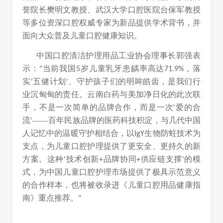
誉院长樊明文教授、武汉大学口腔医院台保军教授
等多位资深口腔权威专家为新品提供学术背书，并
面向大众普及儿童口腔健康知识。
中国口腔清洁护理用品工业协会理事长郭强表
示：
当前我国
岁儿童乳牙患龋率高达
，落
"
5
71.9%
实
五健计划
、守护孩子们的明眸皓齿，是我们行
'
'
业沉甸甸的责任。云南白药与美加净日化的此次联
手，不是一次简单的品牌合作，而是一次
爱的合
'
流
——百年民族品牌的医药科技积淀，与几代中国
'
人记忆中的温暖守护相结合，以
生物防蛀技术为
IgY
支点，为儿童口腔护理提供了更安全、更持久的新
方案。这种
技术创新
品牌协同
供应链支撑
的模
'
+
+
'
式，为中国儿童口腔护理市场提供了极具示范意义
的合作样本，也将被收录进《儿童口腔用品健康指
南》重点推荐。
"