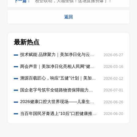
下一篇：
校企联动，大咖坐镇！这场直播夯爆了！
返回
最新热点
技术赋能 品牌聚力｜美加净日化与云南
2026-05-27
白药共筑儿童口腔健康新防线
两会声音｜美加净日化亮相人民网“健康
2026-03-16
中国人”圆桌座谈
溯源百载匠心，响应“五健”计划｜美加净
2026-02-12
日化共筑中国口腔新健康行动
国企老字号筑牢全链路物资保障能力，
2026-07-01
以责任践行保供使命
2026健康口腔大世界现场——儿童生物
2026-06-26
防蛀牙膏首创者泡泡娃来整活了
当百年国民牙膏遇上“10后”口腔健康推广
2026-06-20
大使，会刷出怎样的新副本？