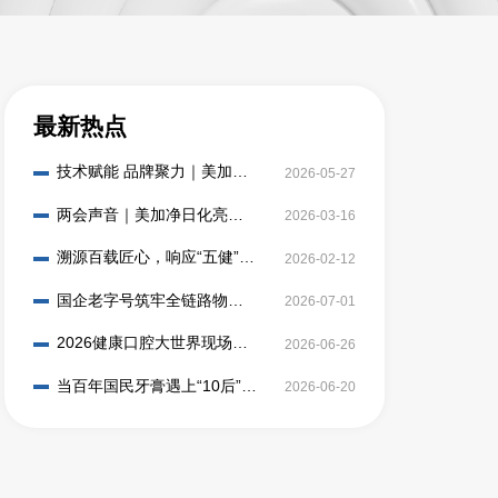
最新热点
技术赋能 品牌聚力｜美加净
2026-05-27
日化与云南白药共筑儿童口
腔健康新防线
两会声音｜美加净日化亮相
2026-03-16
人民网“健康中国人”圆桌座谈
溯源百载匠心，响应“五健”计
2026-02-12
划｜美加净日化共筑中国口
腔新健康行动
国企老字号筑牢全链路物资
2026-07-01
保障能力，以责任践行保供
使命
2026健康口腔大世界现场
2026-06-26
——儿童生物防蛀牙膏首创
者泡泡娃来整活了
当百年国民牙膏遇上“10后”口
2026-06-20
腔健康推广大使，会刷出怎
样的新副本？