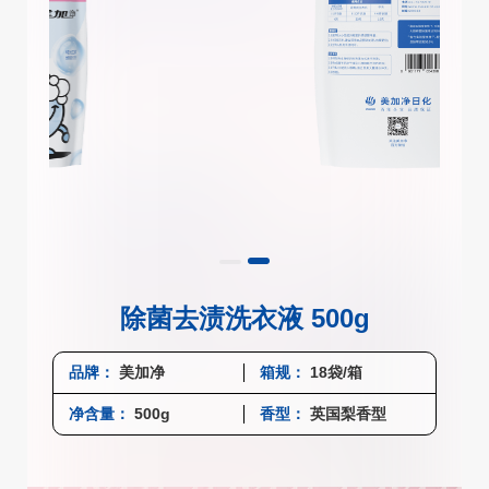
除菌去渍洗衣液 500g
品牌：
美加净
箱规：
18袋/箱
净含量：
500g
香型：
英国梨香型