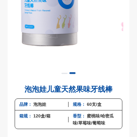
泡泡娃儿童天然果味牙线棒
品牌：
泡泡娃
规格：
60支/盒
箱规：
120盒/箱
香型：
蜜桃味/哈密瓜
味/草莓味/葡萄味